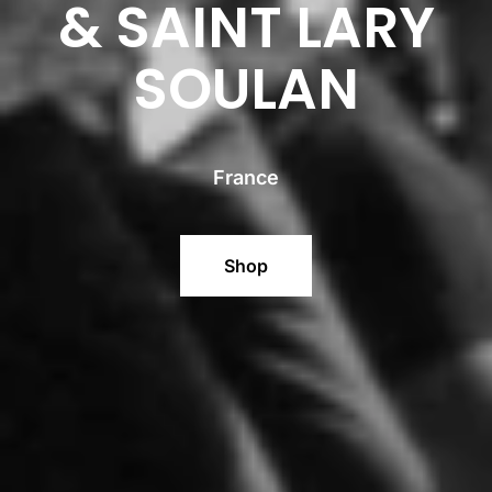
& SAINT LARY
SOULAN
France
Shop